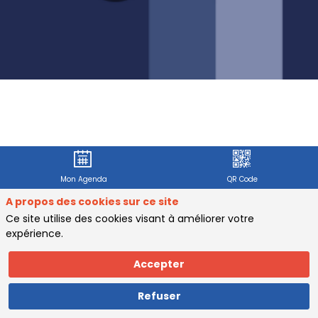
Répondre au questionnaire
Mon Agenda
QR Code
Aucun formulaire n'a été trouvé.
A propos des cookies sur ce site
Ce site utilise des cookies visant à améliorer votre
expérience.
10 février 2026
Accepter
Industrie & E-
+150
Refuser