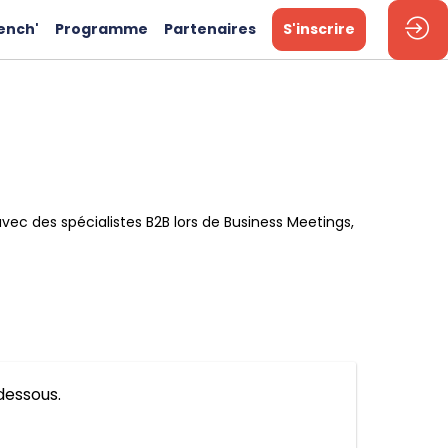
ench'
Programme
Partenaires
S'inscrire
ec des spécialistes B2B lors de Business Meetings,
-dessous.