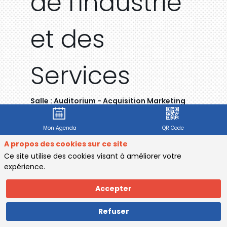
de l'Industrie
et des
Services
Salle :
Auditorium - Acquisition Marketing
Mon Agenda
QR Code
A propos des cookies sur ce site
Description
Ce site utilise des cookies visant à améliorer votre
Evaluer
expérience.
Cette
session
Accepter
explore
comment
Refuser
la