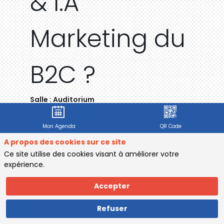
& I.A
Marketing du
B2C ?
Salle :
Auditorium
Mon Agenda
QR Code
A propos des cookies sur ce site
Description
Ce site utilise des cookies visant à améliorer votre
Evaluer
expérience.
Les
entreprises
Accepter
industrielles
sont-
Refuser
elles