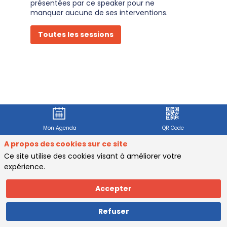
présentées par ce speaker pour ne
manquer aucune de ses interventions.
Toutes les sessions
Mon Agenda
QR Code
A propos des cookies sur ce site
Ce site utilise des cookies visant à améliorer votre
expérience.
Accepter
s
Refuser
p